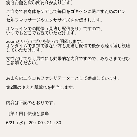
実はお腹と深い関わりがあります。
ご自身でお身体をケアして毎日をゴキゲンに過ごすためのヒン
ト、
セルフマッサージやエクササイズをお伝えします。
オンラインでの開催（見逃し配信あり）ですので、
いつでもどこでも観ていただけます。
zoomというアプリを使って開催します。
オンタイムで参加できない方も見逃し配信で後から繰り返し視聴
していただけます。
女性だけでなく男性にも効果的な内容ですので、みなさまでぜひ
ご参加ください。
あまらの
ユウコ
もファシリテーターとして参加しています。
第2回の冷えと肌荒れを担当します。
内容は下記のとおりです。
［第１回］便秘と腰痛
6/21（水） 20：00～21：30