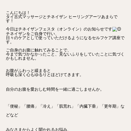
こんにちは！
タイ古式マッサージとチネイザン ヒーリングアーツあまらで
す！
今日はチネイザンフェスタ（オンライン）のお知らせです
チネイザン
をご自身で行い、
日々のケアとして使っていただけるようになるセルフケア講座で
す。
ご自身のお腹に触れてみることで、
今まで気づかなかったこと、見ないふりをしていたことに気づく
かもしれません。
お腹がふわっと緩まると
呼吸も深く心もゆるりとほどけてきます。
自分のお腹を愛おしむ時間を一緒に過ごしませんか。
「便秘」「腰痛」「冷え」「肌荒れ」「内臓下垂」「更年期」な
どなど
みなさまからよく聞かれるお悩み、