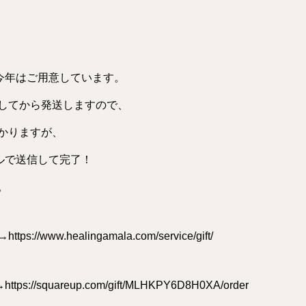
今年はご用意しています。
してから発送しますので、
かりますが、
ルで送信して完了！
。
→
https://www.healingamala.com/service/gift/
quareup.com/gift/MLHKPY6D8H0XA/order