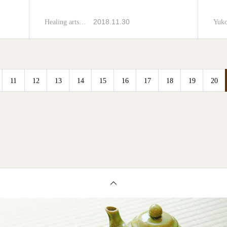
2018.11.30
Healing arts…
Yuk
11
12
13
14
15
16
17
18
19
20