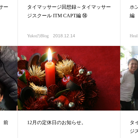
サー
タイマッサージ回想録～タイマッサー
ホ
ジスクール ITM CAPT編 ⑭
編
2018.12.14
YukoのBlog
Heal
 前
12月の定休日のお知らせ。
タ
ジス