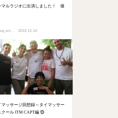
ンマルラジオに出演しました！ 後
2018.12.10
ing arts…
イマッサージ回想録～タイマッサー
クール ITM CAPT編 ⑬