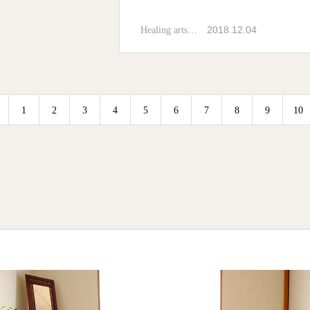
2018.12.04
Healing arts…
1
2
3
4
5
6
7
8
9
10