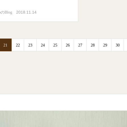
2018.11.14
oのBlog
21
22
23
24
25
26
27
28
29
30